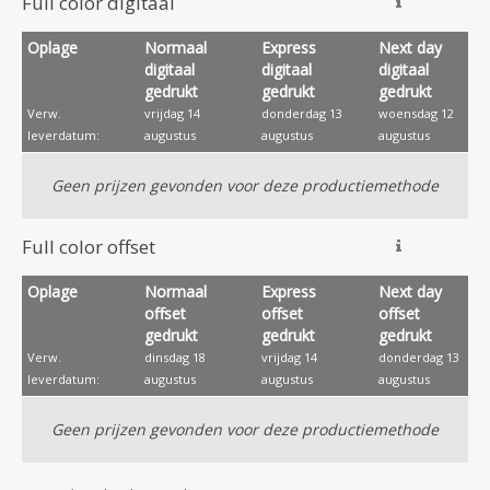
Full color digitaal
Oplage
Normaal
Express
Next day
digitaal
digitaal
digitaal
gedrukt
gedrukt
gedrukt
Verw.
vrijdag 14
donderdag 13
woensdag 12
leverdatum:
augustus
augustus
augustus
Geen prijzen gevonden voor deze productiemethode
Full color offset
Oplage
Normaal
Express
Next day
offset
offset
offset
gedrukt
gedrukt
gedrukt
Verw.
dinsdag 18
vrijdag 14
donderdag 13
leverdatum:
augustus
augustus
augustus
Geen prijzen gevonden voor deze productiemethode