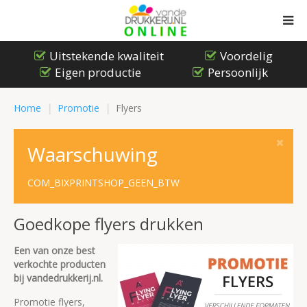
Uitstekende kwaliteit
Voordelig
Eigen productie
Persoonlijk
Home
Promotie
Flyers
Waarschuwing
COM_BIXPRINTSHOP_GEEN_BTW
Goedkope flyers drukken
Een van onze best
verkochte producten
bij vandedrukkerij.nl.
Promotie flyers,