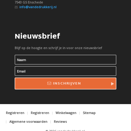
7543 GS Enschede
info@vandedrukkerij.nl
Nieuwsbrief
Blijf op de hoogte en schrijf je in voor onze nieuwsbrief
INSCHRIJVEN
Registreren
Registreren
Winkelwagen
Sitemap
Algemene voorwaarden
Reviews