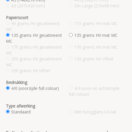
A3 (297x420 mm)
Din Large (210x98 mm)
Papiersoort
90 grams HV gesatineerd
115 grams HV mat MC
MC
135 grams HV gesatineerd
135 grams HV mat MC
MC
170 grams HV gesatineerd
170 grams HV mat MC
MC
250 grams HV gesatineerd
120 grams HV offset
MC
250 grams HV offset
Bedrukking
4/0 (voorzijde full colour)
4/4 (voor en achterzijde
full colour)
Type afwerking
Standaard
Met hoogglans UV-lak