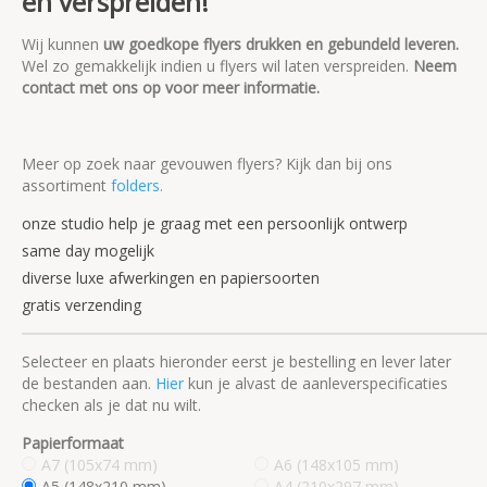
en verspreiden!
Wij kunnen
uw goedkope flyers drukken en gebundeld leveren.
Wel zo gemakkelijk indien u flyers wil laten verspreiden.
Neem
contact met ons op voor meer informatie.
Meer op zoek naar gevouwen flyers? Kijk dan bij ons
assortiment
folders.
onze studio help je graag met een persoonlijk ontwerp
same day mogelijk
diverse luxe afwerkingen en papiersoorten
gratis verzending
Selecteer en plaats hieronder eerst je bestelling en lever later
de bestanden aan.
Hier
kun je alvast de aanleverspecificaties
checken als je dat nu wilt.
Papierformaat
A7 (105x74 mm)
A6 (148x105 mm)
A5 (148x210 mm)
A4 (210x297 mm)